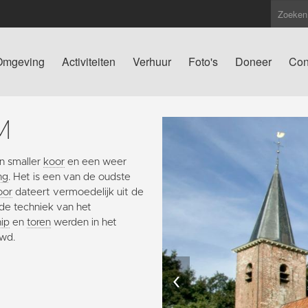
Omgeving
Activiteiten
Verhuur
Foto's
Doneer
Con
M
en smaller
koor
en een weer
ng
. Het is een van de oudste
oor
dateert vermoedelijk uit de
 de techniek van het
ip
en
toren
werden in het
uwd.
‹