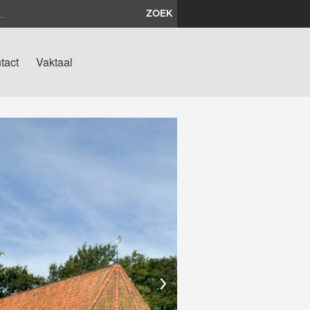
ZOEK
tact
Vaktaal
›