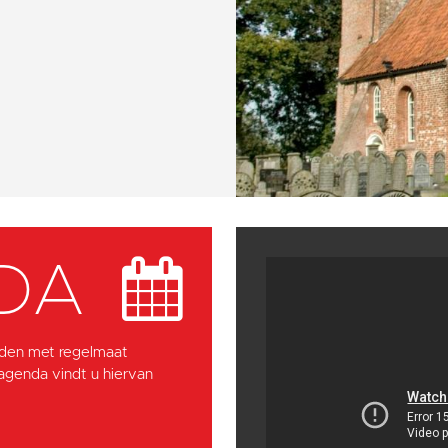
DA
den met regelmaat
 agenda vindt u hiervan