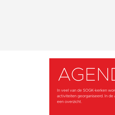
AGEN
In veel van de SOGK-kerken wor
activiteiten georganiseerd. In de
een overzicht.