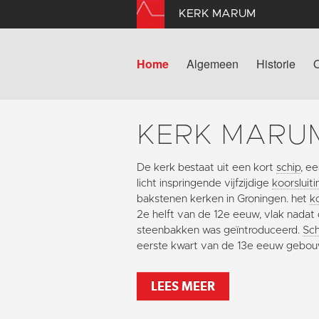
KERK MARUM
Home
Algemeen
Historie
KERK MARU
De kerk bestaat uit een kort
schip
, e
licht inspringende vijfzijdige
koorsluiti
bakstenen kerken in Groningen. het
k
2e helft van de 12e eeuw, vlak nadat
steenbakken was geïntroduceerd.
Sch
eerste kwart van de 13e eeuw gebo
LEES MEER