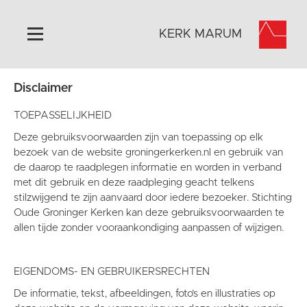
KERK MARUM
Disclaimer
Home
Algemeen
TOEPASSELIJKHEID
Historie
Deze gebruiksvoorwaarden zijn van toepassing op elk
bezoek van de website groningerkerken.nl en gebruik van
Omgeving
de daarop te raadplegen informatie en worden in verband
Activiteiten
met dit gebruik en deze raadpleging geacht telkens
stilzwijgend te zijn aanvaard door iedere bezoeker. Stichting
Verhuur
Oude Groninger Kerken kan deze gebruiksvoorwaarden te
Foto's
allen tijde zonder vooraankondiging aanpassen of wijzigen.
Doneer
Contact
EIGENDOMS- EN GEBRUIKERSRECHTEN
Vaktaal
De informatie, tekst, afbeeldingen, foto’s en illustraties op