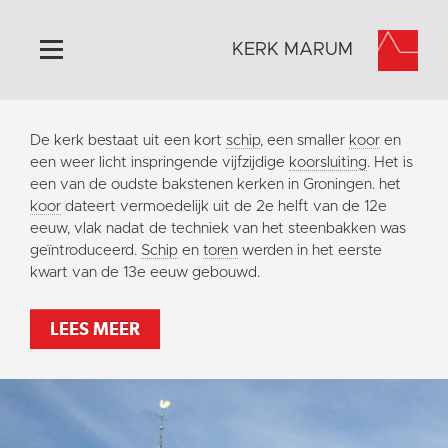
KERK MARUM
Home
De kerk bestaat uit een kort
schip
, een smaller
koor
en
Algemeen
een weer licht inspringende vijfzijdige
koorsluiting
. Het is
een van de oudste bakstenen kerken in Groningen. het
Historie
koor
dateert vermoedelijk uit de 2e helft van de 12e
Omgeving
eeuw, vlak nadat de techniek van het steenbakken was
geïntroduceerd.
Schip
en
toren
werden in het eerste
Activiteiten
kwart van de 13e eeuw gebouwd.
Verhuur
Foto's
LEES MEER
Doneer
Contact
Vaktaal