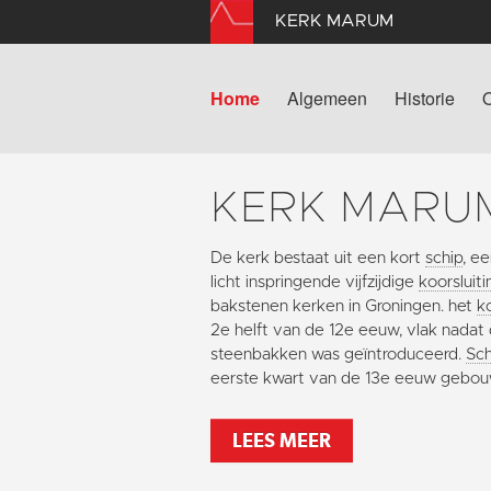
KERK MARUM
Home
Algemeen
Historie
KERK MARU
De kerk bestaat uit een kort
schip
, e
licht inspringende vijfzijdige
koorsluiti
bakstenen kerken in Groningen. het
k
2e helft van de 12e eeuw, vlak nadat
steenbakken was geïntroduceerd.
Sch
eerste kwart van de 13e eeuw gebo
LEES MEER