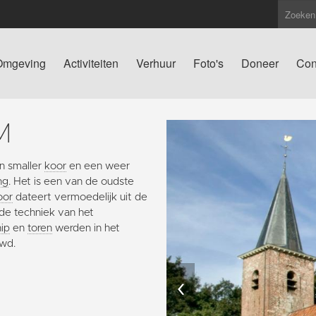
Omgeving
Activiteiten
Verhuur
Foto's
Doneer
Con
M
en smaller
koor
en een weer
ng
. Het is een van de oudste
oor
dateert vermoedelijk uit de
 de techniek van het
ip
en
toren
werden in het
uwd.
‹