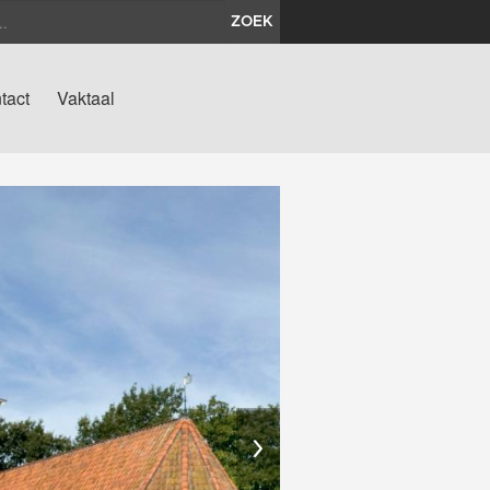
ZOEK
tact
Vaktaal
›