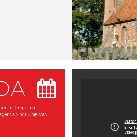
DA
den met regelmaat
 agenda vindt u hiervan