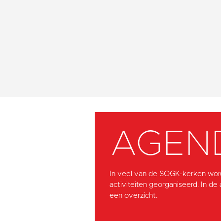
AGEN
In veel van de SOGK-kerken wor
activiteiten georganiseerd. In de
een overzicht.