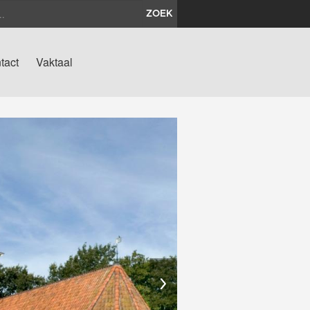
ZOEK
tact
Vaktaal
›