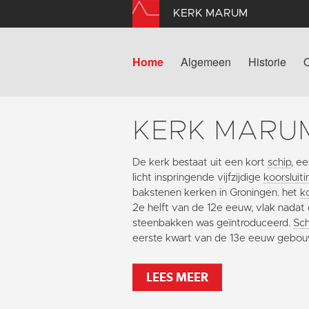
KERK MARUM
Home
Algemeen
Historie
KERK MARU
De kerk bestaat uit een kort
schip
, e
licht inspringende vijfzijdige
koorsluiti
bakstenen kerken in Groningen. het
k
2e helft van de 12e eeuw, vlak nadat
steenbakken was geïntroduceerd.
Sch
eerste kwart van de 13e eeuw gebo
LEES MEER