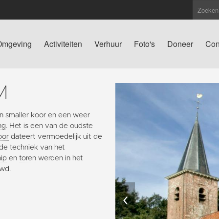
Omgeving
Activiteiten
Verhuur
Foto's
Doneer
Con
M
en smaller
koor
en een weer
ng
. Het is een van de oudste
oor
dateert vermoedelijk uit de
 de techniek van het
ip
en
toren
werden in het
uwd.
‹