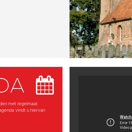
DA
den met regelmaat
 agenda vindt u hiervan