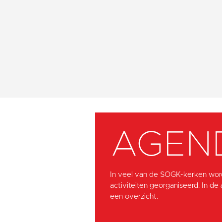
AGEN
In veel van de SOGK-kerken wor
activiteiten georganiseerd. In de
een overzicht.