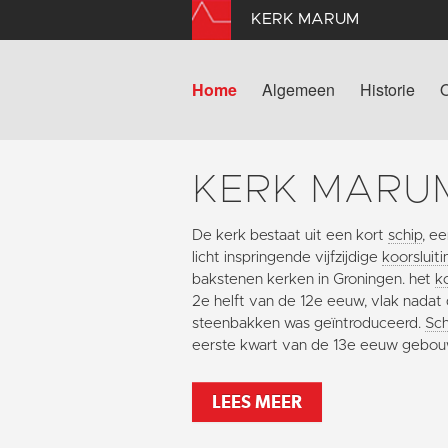
KERK MARUM
Home
Algemeen
Historie
KERK MARU
De kerk bestaat uit een kort
schip
, e
licht inspringende vijfzijdige
koorsluiti
bakstenen kerken in Groningen. het
k
2e helft van de 12e eeuw, vlak nadat
steenbakken was geïntroduceerd.
Sch
eerste kwart van de 13e eeuw gebo
LEES MEER