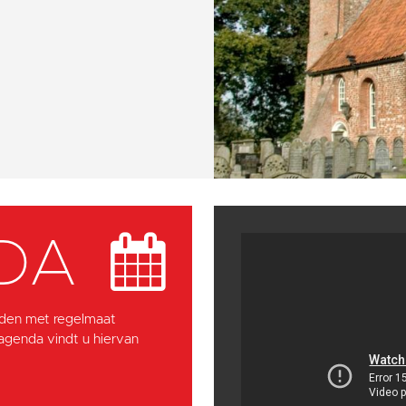
DA
den met regelmaat
 agenda vindt u hiervan