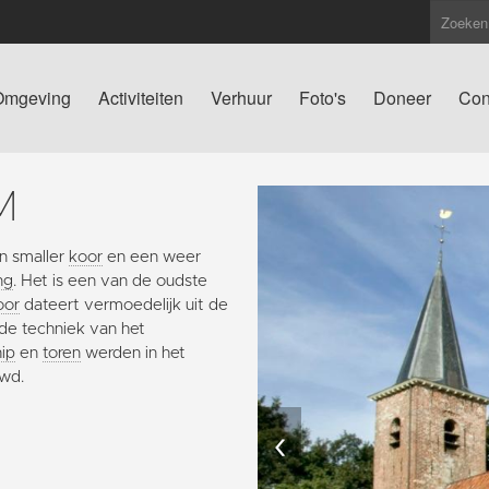
Omgeving
Activiteiten
Verhuur
Foto's
Doneer
Con
M
en smaller
koor
en een weer
ng
. Het is een van de oudste
oor
dateert vermoedelijk uit de
 de techniek van het
ip
en
toren
werden in het
uwd.
‹