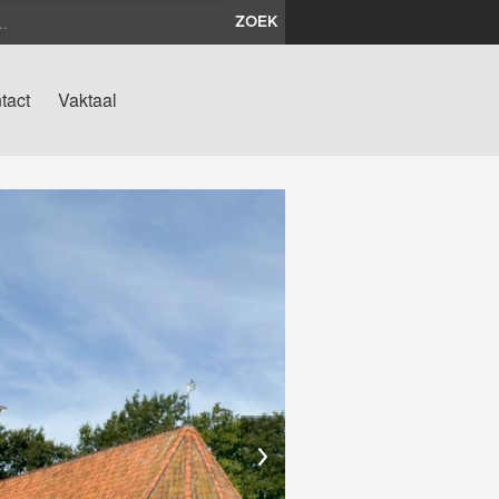
ZOEK
tact
Vaktaal
›