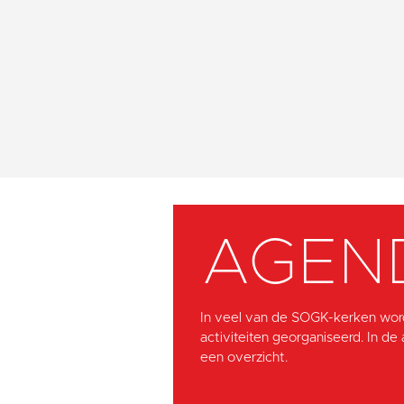
AGEN
In veel van de SOGK-kerken wor
activiteiten georganiseerd. In de
een overzicht.