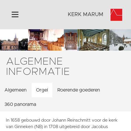
KERK MARUM
Home
Algemeen
Historie
ALGEMENE
Omgeving
INFORMATIE
Activiteiten
Verhuur
Algemeen
Orgel
Roerende goederen
Foto's
Doneer
360 panorama
Contact
In 1658 gebouwd door Johann Reinschmitt voor de kerk
Vaktaal
van Ginneken (NB) in 1708 uitgebreid door Jacobus