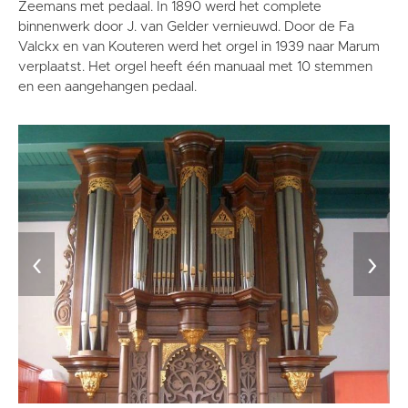
Zeemans met pedaal. In 1890 werd het complete
binnenwerk door J. van Gelder vernieuwd. Door de Fa
Valckx en van Kouteren werd het orgel in 1939 naar Marum
verplaatst. Het orgel heeft één manuaal met 10 stemmen
en een aangehangen pedaal.
‹
›